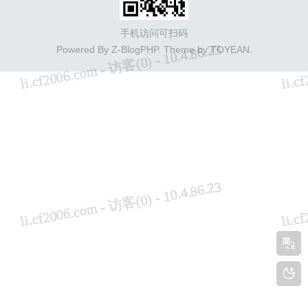
手机访问可扫码
Powered By
Z-BlogPHP
. Theme by
TOYEAN
.