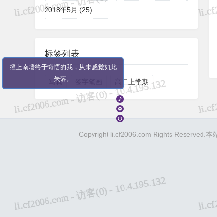
2018年5月 (25)
标签列表
撞上南墙终于悔悟的我，从未感觉如此
失落。
写真
签字笔画
高二上学期
Copyright li.cf2006.com Ri