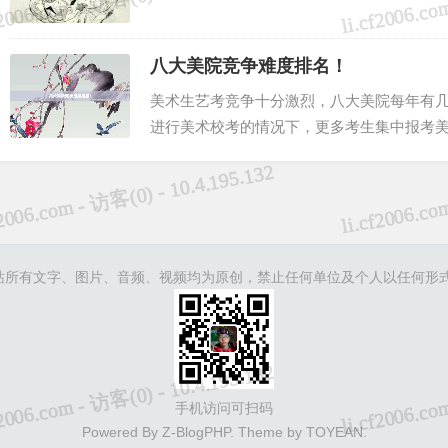
八大美院竞争难度排名！
美术生艺考竞争十分激烈，八大美院每年有几十
进行美术校考的情况下，更多考生集中报考
导致艺考竞争直线上升。...
ghts Reserved.本站所有文字、图片、音频、视频均为原创，禁止任何单位及
手机访问可扫码
Powered By
Z-BlogPHP
. Theme by
TOYEAN
.