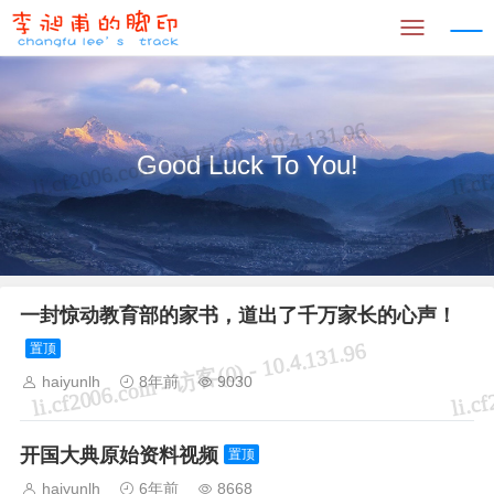
Good Luck To You!
一封惊动教育部的家书，道出了千万家长的心声！
置顶
haiyunlh
8年前
9030
开国大典原始资料视频
置顶
haiyunlh
6年前
8668