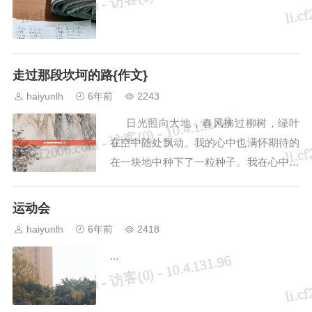
走过那段坎坷的路{作文}
haiyunlh
6年前
2243
日光照向大地，春风拂过柳树，绿叶
在空中随处飘动。我的心中也满怀期待的
在一块地中种下了一粒种子。我在心中许
愿，愿能一直看着你成长。你从一开始的
棕红小点，...
运动会
haiyunlh
6年前
2418
...